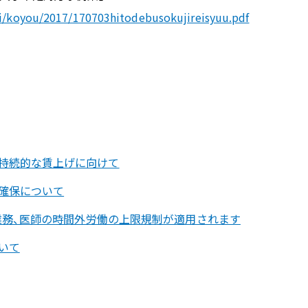
ei/koyou/2017/170703hitodebusokujireisyuu.pdf
持続的な賃上げに向けて
確保について
転業務、医師の時間外労働の上限規制が適用されます
いて